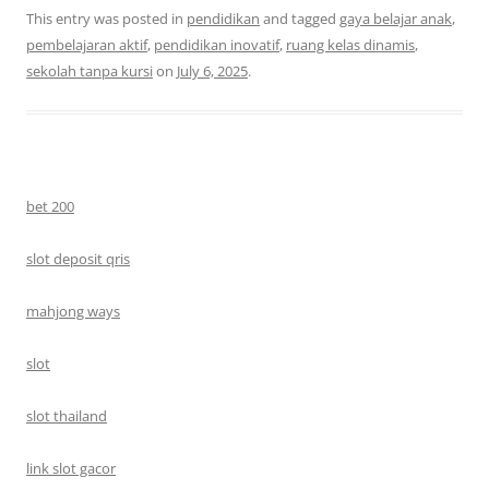
This entry was posted in
pendidikan
and tagged
gaya belajar anak
,
pembelajaran aktif
,
pendidikan inovatif
,
ruang kelas dinamis
,
sekolah tanpa kursi
on
July 6, 2025
.
bet 200
slot deposit qris
mahjong ways
slot
slot thailand
link slot gacor