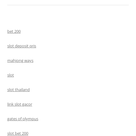
bet 200
slot deposit qris
mahjong ways
slot
slot thailand
link slot gacor
gates of olympus
slot bet 200