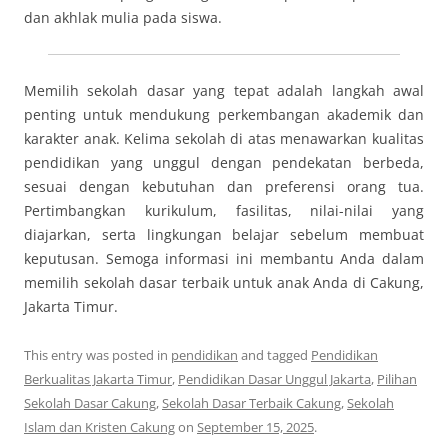
dan akhlak mulia pada siswa.
Memilih sekolah dasar yang tepat adalah langkah awal
penting untuk mendukung perkembangan akademik dan
karakter anak. Kelima sekolah di atas menawarkan kualitas
pendidikan yang unggul dengan pendekatan berbeda,
sesuai dengan kebutuhan dan preferensi orang tua.
Pertimbangkan kurikulum, fasilitas, nilai-nilai yang
diajarkan, serta lingkungan belajar sebelum membuat
keputusan. Semoga informasi ini membantu Anda dalam
memilih sekolah dasar terbaik untuk anak Anda di Cakung,
Jakarta Timur.
This entry was posted in
pendidikan
and tagged
Pendidikan
Berkualitas Jakarta Timur
,
Pendidikan Dasar Unggul Jakarta
,
Pilihan
Sekolah Dasar Cakung
,
Sekolah Dasar Terbaik Cakung
,
Sekolah
Islam dan Kristen Cakung
on
September 15, 2025
.