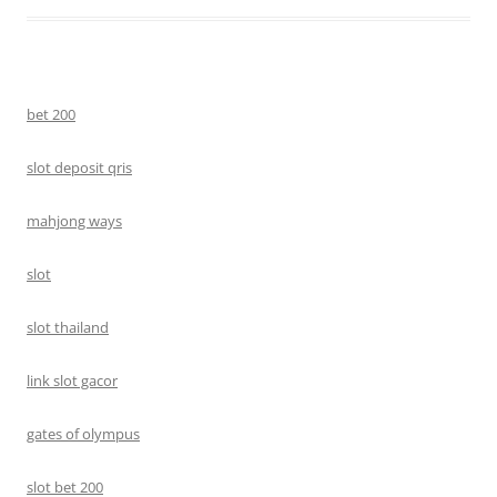
bet 200
slot deposit qris
mahjong ways
slot
slot thailand
link slot gacor
gates of olympus
slot bet 200