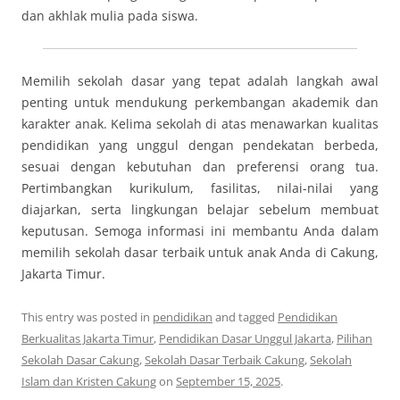
dan akhlak mulia pada siswa.
Memilih sekolah dasar yang tepat adalah langkah awal
penting untuk mendukung perkembangan akademik dan
karakter anak. Kelima sekolah di atas menawarkan kualitas
pendidikan yang unggul dengan pendekatan berbeda,
sesuai dengan kebutuhan dan preferensi orang tua.
Pertimbangkan kurikulum, fasilitas, nilai-nilai yang
diajarkan, serta lingkungan belajar sebelum membuat
keputusan. Semoga informasi ini membantu Anda dalam
memilih sekolah dasar terbaik untuk anak Anda di Cakung,
Jakarta Timur.
This entry was posted in
pendidikan
and tagged
Pendidikan
Berkualitas Jakarta Timur
,
Pendidikan Dasar Unggul Jakarta
,
Pilihan
Sekolah Dasar Cakung
,
Sekolah Dasar Terbaik Cakung
,
Sekolah
Islam dan Kristen Cakung
on
September 15, 2025
.