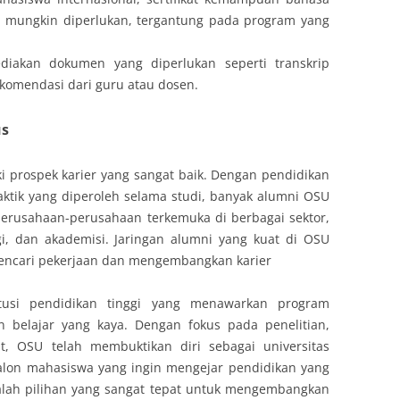
TS mungkin diperlukan, tergantung pada program yang
diakan dokumen yang diperlukan seperti transkrip
ekomendasi dari guru atau dosen.
us
ki prospek karier yang sangat baik. Dengan pendidikan
ktik yang diperoleh selama studi, banyak alumni OSU
perusahaan-perusahaan terkemuka di berbagai sektor,
gi, dan akademisi. Jaringan alumni yang kuat di OSU
ncari pekerjaan dan mengembangkan karier
titusi pendidikan tinggi yang menawarkan program
belajar yang kaya. Dengan fokus pada penelitian,
at, OSU telah membuktikan diri sebagai universitas
calon mahasiswa yang ingin mengejar pendidikan yang
adalah pilihan yang sangat tepat untuk mengembangkan