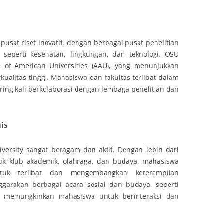
 pusat riset inovatif, dengan berbagai pusat penelitian
 seperti kesehatan, lingkungan, dan teknologi. OSU
n of American Universities (AAU), yang menunjukkan
ualitas tinggi. Mahasiswa dan fakultas terlibat dalam
sering kali berkolaborasi dengan lembaga penelitian dan
is
versity sangat beragam dan aktif. Dengan lebih dari
suk klub akademik, olahraga, dan budaya, mahasiswa
tuk terlibat dan mengembangkan keterampilan
arakan berbagai acara sosial dan budaya, seperti
ng memungkinkan mahasiswa untuk berinteraksi dan