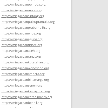
https://miegacoanpemuda.org
https://miegacoanrenon.org
https://miegacoansintang.org
https://miegacoanpulaupramuka.org
https://miegacoanprabumulih.org
https://miegacoanende.org
https://miegacoanagung.org
https://miegacoantidore.org
https://miegacoanaceh.org
https://miegacoanranai.org
https://miegacoankotatahan.org
https://miegacoanwonosobo.org
https://miegacoanampera.org
https://miegacoanbinamarga.org
https://miegacoansenen.org
https://miegacoankemayoran.org
https://miegacoankotabimantb.org
https://miegacoanbenhil.org