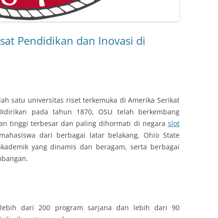
usat Pendidikan dan Inovasi di
lah satu universitas riset terkemuka di Amerika Serikat
 Didirikan pada tahun 1870, OSU telah berkembang
kan tinggi terbesar dan paling dihormati di negara
slot
mahasiswa dari berbagai latar belakang, Ohio State
akademik yang dinamis dan beragam, serta berbagai
mbangan.
lebih dari 200 program sarjana dan lebih dari 90