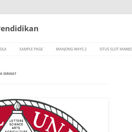
Pendidikan
BOLA
SAMPLE PAGE
MAHJONG WAYS 2
SITUS SLOT KAMBO
A SERIKAT