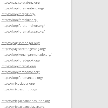
https://pagisorejateng.org/
https://kopiforementeng.org/
https://kopiforepik.org/
https://kopiforepluit.org/
https://kopiforetomohon.org/
https://kopiforemakassar.org/
https://pagisorebogor.org/
https://pagisoretangerang.org/
https://kopikenanganmanado.org/
https://kopiforedepok.org/
https://kopiforebali.org/
https://kopiforebogor.org/
https://kopiforemanado.org/
https://mixuejabar.org/
https://mixuesumut.org/
https://miegacoanahnasution.org
https://miegacoangejayan.org