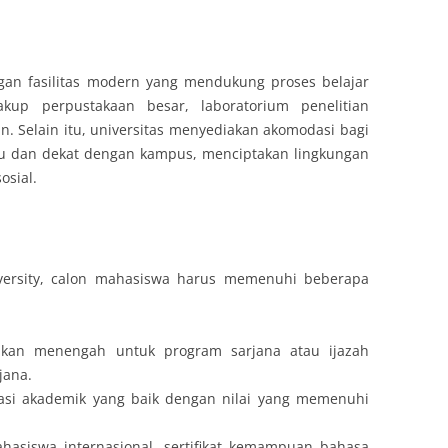
ngan fasilitas modern yang mendukung proses belajar
akup perpustakaan besar, laboratorium penelitian
. Selain itu, universitas menyediakan akomodasi bagi
au dan dekat dengan kampus, menciptakan lingkungan
osial.
versity, calon mahasiswa harus memenuhi beberapa
dikan menengah untuk program sarjana atau ijazah
jana.
tasi akademik yang baik dengan nilai yang memenuhi
hasiswa internasional, sertifikat kemampuan bahasa