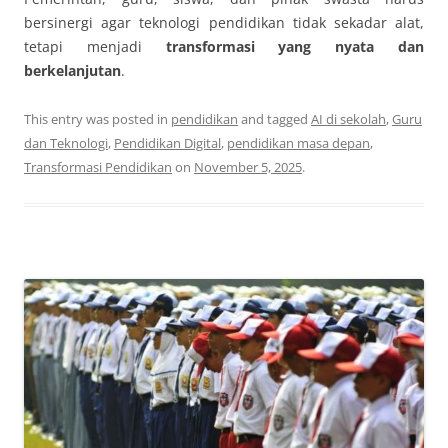
bersinergi agar teknologi pendidikan tidak sekadar alat,
tetapi menjadi
transformasi yang nyata dan
berkelanjutan
.
This entry was posted in
pendidikan
and tagged
AI di sekolah
,
Guru
dan Teknologi
,
Pendidikan Digital
,
pendidikan masa depan
,
Transformasi Pendidikan
on
November 5, 2025
.