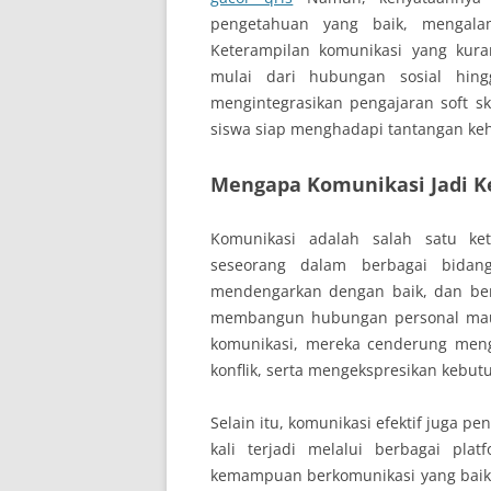
pengetahuan yang baik, mengalam
Keterampilan komunikasi yang kur
mulai dari hubungan sosial hing
mengintegrasikan pengajaran soft sk
siswa siap menghadapi tantangan ke
Mengapa Komunikasi Jadi Ke
Komunikasi adalah salah satu ke
seseorang dalam berbagai bida
mendengarkan dengan baik, dan ber
membangun hubungan personal maupu
komunikasi, mereka cenderung meng
konflik, serta mengekspresikan kebu
Selain itu, komunikasi efektif juga pen
kali terjadi melalui berbagai pla
kemampuan berkomunikasi yang baik,