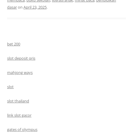
membaca
,
buku sekolah
,
literasi anak
,
minat baca
,
pendidikan
dasar
on
April 23, 2025
.
bet 200
slot deposit qris
mahjong ways
slot
slot thailand
link slot gacor
gates of olympus