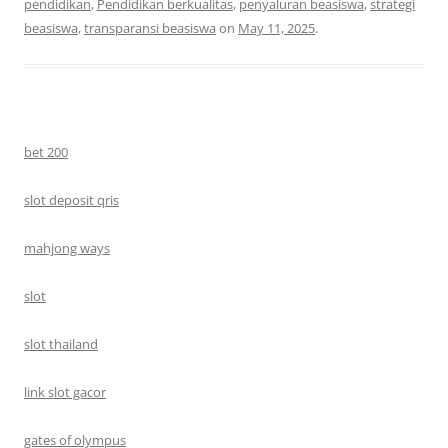
pendidikan
,
Pendidikan berkualitas
,
penyaluran beasiswa
,
strategi
beasiswa
,
transparansi beasiswa
on
May 11, 2025
.
bet 200
slot deposit qris
mahjong ways
slot
slot thailand
link slot gacor
gates of olympus