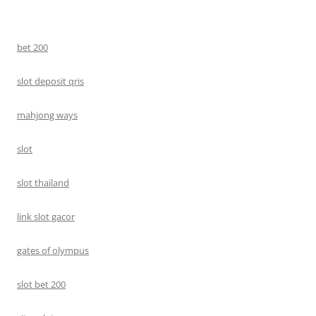
bet 200
slot deposit qris
mahjong ways
slot
slot thailand
link slot gacor
gates of olympus
slot bet 200