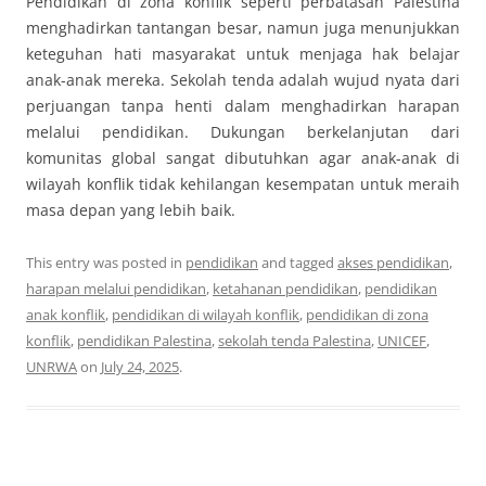
Pendidikan di zona konflik seperti perbatasan Palestina
menghadirkan tantangan besar, namun juga menunjukkan
keteguhan hati masyarakat untuk menjaga hak belajar
anak-anak mereka. Sekolah tenda adalah wujud nyata dari
perjuangan tanpa henti dalam menghadirkan harapan
melalui pendidikan. Dukungan berkelanjutan dari
komunitas global sangat dibutuhkan agar anak-anak di
wilayah konflik tidak kehilangan kesempatan untuk meraih
masa depan yang lebih baik.
This entry was posted in
pendidikan
and tagged
akses pendidikan
,
harapan melalui pendidikan
,
ketahanan pendidikan
,
pendidikan
anak konflik
,
pendidikan di wilayah konflik
,
pendidikan di zona
konflik
,
pendidikan Palestina
,
sekolah tenda Palestina
,
UNICEF
,
UNRWA
on
July 24, 2025
.