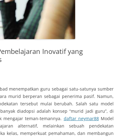
Pembelajaran Inovatif yang
s
-abad menempatkan guru sebagai satu-satunya sumber
tara murid berperan sebagai penerima pasif. Namun,
ndekatan tersebut mulai berubah. Salah satu model
banyak diadopsi adalah konsep “murid jadi guru”, di
uk mengajar teman-temannya.
daftar neymar88
Model
ajaran alternatif, melainkan sebuah pendekatan
mika kelas, memperkuat pemahaman, dan membangun