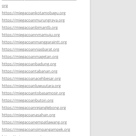
org
https://miegacoankotamobagu.org
https://miegacoanmurungraya.org
https://miegacoanbimantb.org
https://miegacoannmamuju.org
https://miegacoanmanggaraintt.org
https://miegacoanniasbarat.org
https://miegacoanmagetan.org
https://miegacoanbadung.org
https://miegacoantabanan.org
https://miegacoanacehbesar.org
https://miegacoanluwuutara.org
https://miegacoantobasamosir.org
https://miegacoanbuton.org
https://miegacoanrejanglebong.org
https://miegacoanasahan.org
https://miegacoanempatlawang.org
https://miegacoansimpangampek.org