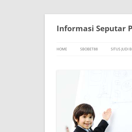
Skip
to
content
Informasi Seputar 
HOME
SBOBET88
SITUS JUDI 