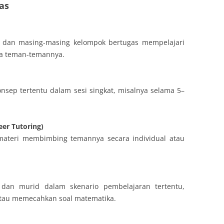
as
k dan masing-masing kelompok bertugas mempelajari
da teman-temannya.
nsep tertentu dalam sesi singkat, misalnya selama 5–
er Tutoring)
teri membimbing temannya secara individual atau
dan murid dalam skenario pembelajaran tertentu,
 atau memecahkan soal matematika.