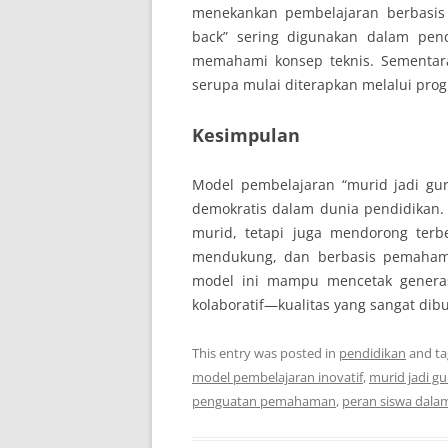
menekankan pembelajaran berbasis par
back” sering digunakan dalam pen
memahami konsep teknis. Sementara
serupa mulai diterapkan melalui progr
Kesimpulan
Model pembelajaran “murid jadi gu
demokratis dalam dunia pendidikan. 
murid, tetapi juga mendorong terbe
mendukung, dan berbasis pemaham
model ini mampu mencetak generasi
kolaboratif—kualitas yang sangat dib
This entry was posted in
pendidikan
and t
model pembelajaran inovatif
,
murid jadi gu
penguatan pemahaman
,
peran siswa dala