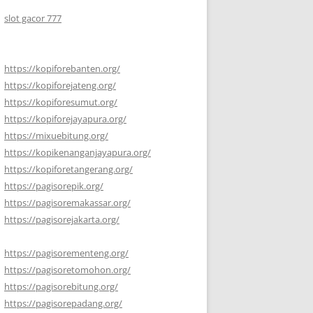
slot gacor 777
https://kopiforebanten.org/
https://kopiforejateng.org/
https://kopiforesumut.org/
https://kopiforejayapura.org/
https://mixuebitung.org/
https://kopikenanganjayapura.org/
https://kopiforetangerang.org/
https://pagisorepik.org/
https://pagisoremakassar.org/
https://pagisorejakarta.org/
https://pagisorementeng.org/
https://pagisoretomohon.org/
https://pagisorebitung.org/
https://pagisorepadang.org/