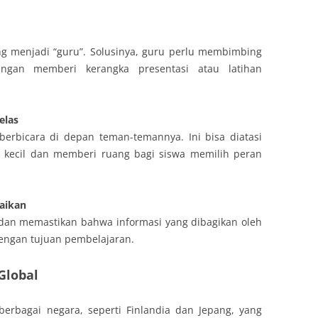
ng menjadi “guru”. Solusinya, guru perlu membimbing
engan memberi kerangka presentasi atau latihan
elas
erbicara di depan teman-temannya. Ini bisa diatasi
 kecil dan memberi ruang bagi siswa memilih peran
paikan
 dan memastikan bahwa informasi yang dibagikan oleh
engan tujuan pembelajaran.
Global
berbagai negara, seperti Finlandia dan Jepang, yang