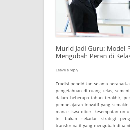
Murid Jadi Guru: Model 
Mengubah Peran di Kela
Leave a reply
Tradisi pendidikan selama berabad
pengetahuan di ruang kelas, semen
dalam beberapa tahun terakhir, pe
pembelajaran inovatif yang semakin 
mana siswa diberi kesempatan unt
ini bukan sekadar strategi peng
transformatif yang mengubah dina