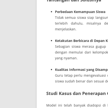
Perbedaan Kemampuan Siswa
Tidak semua siswa siap langsu
terlebih dahulu, misalnya d
menjelaskan.
Ketakutan Berbicara di Depan K
Sebagian siswa merasa gugup b
dengan memulai dari kelompok
yang nyaman.
Kualitas Informasi yang Disam
Guru tetap perlu mengevaluasi
siswa sudah benar dan sesuai d
Studi Kasus dan Penerapan 
Model ini telah banyak diadopsi di 