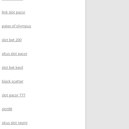
link slot gacor
gates of olympus
slot bet 200
situs slot gacor
slot bet kecil
black scatter
slot gacor 777
slot88
situs slot resmi