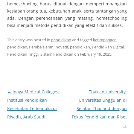
homeschooling harus dibuat dengan mempertimbangkan
kesiapan orang tua, kebutuhan anak, serta tantangan yang
ada. Dengan perencanaan yang matang, homeschooling
bisa menjadi metode pendidikan yang efektif dan sukses.
This entry was posted in
pendidikan
and tagged
ketimpangan
pendidikan
,
Pembelajaran Inovatif
,
pendidikan
,
Pendidikan Digital
,
Pendidikan Tinggi
,
Sistem Pendidikan
on
February 19, 2025
.
Post
←
Inaya Medical Colleges:
Thaksin University:
navigation
Institusi Pendidikan
Universitas Unggulan di
Kesehatan Terkemuka di
Selatan Thailand dengan
Riyadh, Arab Saudi
Fokus Pendidikan dan Riset
→