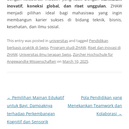
inovatif, koneksi global, dan riset unggulan
, ZHAW
menjadi pilihan ideal bagi mahasiswa yang ingin
membangun karier sukses di bidang teknik, bisnis,
kesehatan, dan ilmu sosial.
This entry was posted in
universitas
and tagged
Pendidikan
berbasis praktik di Swiss
,
Program studi ZHAW
,
Riset dan inovasi di
ZHAW
,
Universitas ilmu terapan Swiss
,
Zürcher Hochschule für
Angewandte Wissenschaften
on
March 10, 2025
.
Post
←
Pemilihan Mainan Edukatif
Pola Pendidikan yang
navigation
untuk Bayi: Dampaknya
Menekankan Teamwork dan
terhadap Perkembangan
Kolaborasi
→
Kognitif dan Sensorik