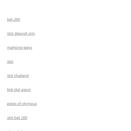
bet 200
slot deposit qris
mahjong ways
slot
slot thailand
link slot gacor
gates of olympus
slot bet 200