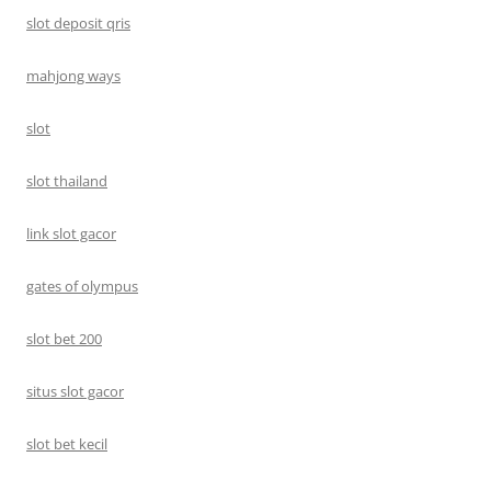
slot deposit qris
mahjong ways
slot
slot thailand
link slot gacor
gates of olympus
slot bet 200
situs slot gacor
slot bet kecil