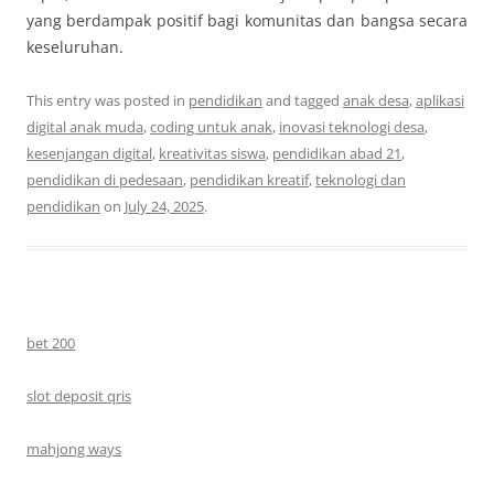
yang berdampak positif bagi komunitas dan bangsa secara
keseluruhan.
This entry was posted in
pendidikan
and tagged
anak desa
,
aplikasi
digital anak muda
,
coding untuk anak
,
inovasi teknologi desa
,
kesenjangan digital
,
kreativitas siswa
,
pendidikan abad 21
,
pendidikan di pedesaan
,
pendidikan kreatif
,
teknologi dan
pendidikan
on
July 24, 2025
.
bet 200
slot deposit qris
mahjong ways