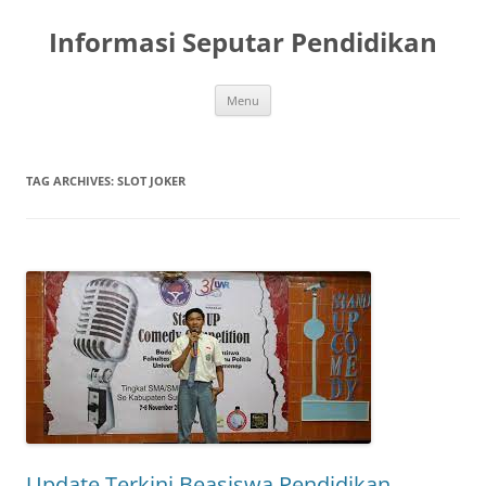
Skip
to
Informasi Seputar Pendidikan
content
Menu
TAG ARCHIVES:
SLOT JOKER
Update Terkini Beasiswa Pendidikan