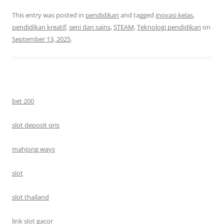
This entry was posted in
pendidikan
and tagged
inovasi kelas
,
pendidikan kreatif
,
seni dan sains
,
STEAM
,
Teknologi pendidikan
on
September 13, 2025
.
bet 200
slot deposit qris
mahjong ways
slot
slot thailand
link slot gacor