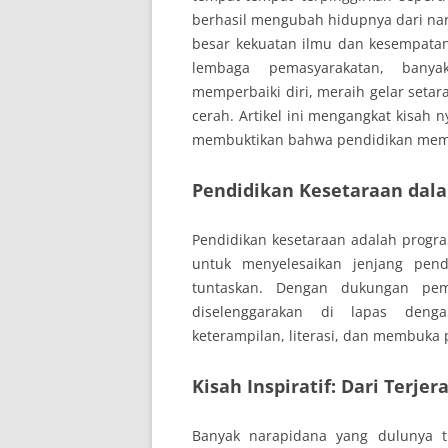
berhasil mengubah hidupnya dari nar
besar kekuatan ilmu dan kesempata
lembaga pemasyarakatan, bany
memperbaiki diri, meraih gelar seta
cerah. Artikel ini mengangkat kisah 
membuktikan bahwa pendidikan memang
Pendidikan Kesetaraan da
Pendidikan kesetaraan adalah progr
untuk menyelesaikan jenjang pe
tuntaskan. Dengan dukungan peme
diselenggarakan di lapas deng
keterampilan, literasi, dan membuka 
Kisah Inspiratif: Dari Terje
Banyak narapidana yang dulunya t