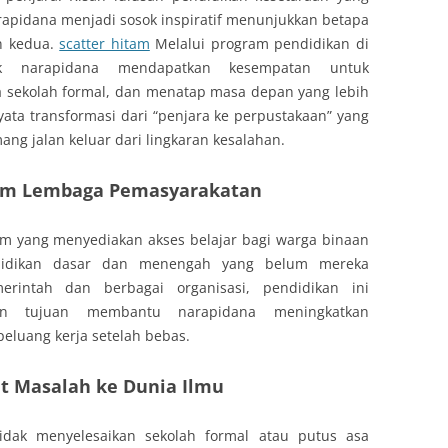
apidana menjadi sosok inspiratif menunjukkan betapa
n kedua.
scatter hitam
Melalui program pendidikan di
ak narapidana mendapatkan kesempatan untuk
ra sekolah formal, dan menatap masa depan yang lebih
nyata transformasi dari “penjara ke perpustakaan” yang
 jalan keluar dari lingkaran kesalahan.
lam Lembaga Pemasyarakatan
am yang menyediakan akses belajar bagi warga binaan
ndidikan dasar dan menengah yang belum mereka
rintah dan berbagai organisasi, pendidikan ini
an tujuan membantu narapidana meningkatkan
peluang kerja setelah bebas.
rat Masalah ke Dunia Ilmu
idak menyelesaikan sekolah formal atau putus asa