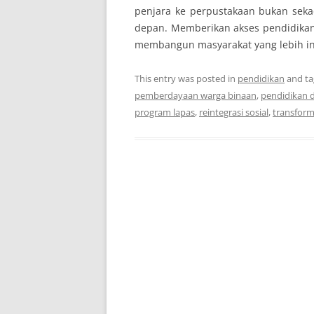
penjara ke perpustakaan bukan sekad
depan. Memberikan akses pendidikan
membangun masyarakat yang lebih inkl
This entry was posted in
pendidikan
and t
pemberdayaan warga binaan
,
pendidikan d
program lapas
,
reintegrasi sosial
,
transform