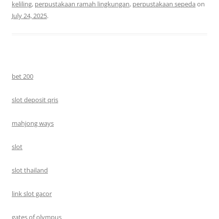
keliling
,
perpustakaan ramah lingkungan
,
perpustakaan sepeda
on
July 24, 2025
.
bet 200
slot deposit qris
mahjong ways
slot
slot thailand
link slot gacor
gates of olympus