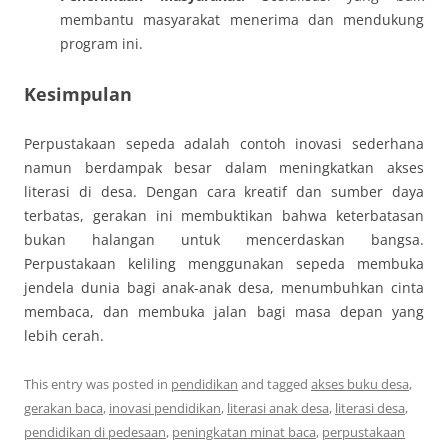
membantu masyarakat menerima dan mendukung
program ini.
Kesimpulan
Perpustakaan sepeda adalah contoh inovasi sederhana
namun berdampak besar dalam meningkatkan akses
literasi di desa. Dengan cara kreatif dan sumber daya
terbatas, gerakan ini membuktikan bahwa keterbatasan
bukan halangan untuk mencerdaskan bangsa.
Perpustakaan keliling menggunakan sepeda membuka
jendela dunia bagi anak-anak desa, menumbuhkan cinta
membaca, dan membuka jalan bagi masa depan yang
lebih cerah.
This entry was posted in
pendidikan
and tagged
akses buku desa
,
gerakan baca
,
inovasi pendidikan
,
literasi anak desa
,
literasi desa
,
pendidikan di pedesaan
,
peningkatan minat baca
,
perpustakaan