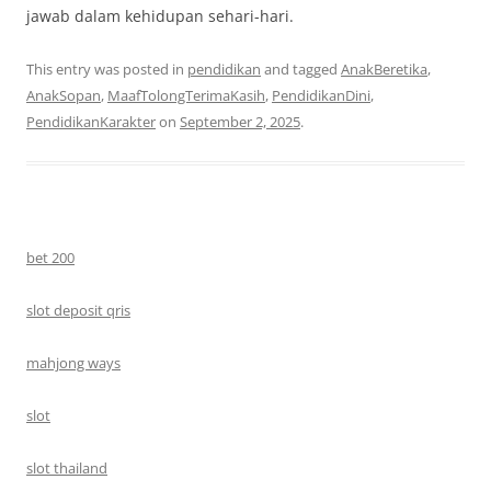
jawab dalam kehidupan sehari-hari.
This entry was posted in
pendidikan
and tagged
AnakBeretika
,
AnakSopan
,
MaafTolongTerimaKasih
,
PendidikanDini
,
PendidikanKarakter
on
September 2, 2025
.
bet 200
slot deposit qris
mahjong ways
slot
slot thailand