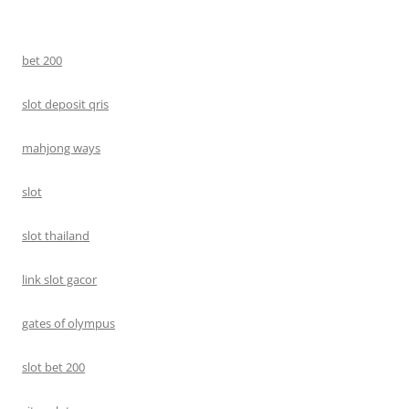
bet 200
slot deposit qris
mahjong ways
slot
slot thailand
link slot gacor
gates of olympus
slot bet 200