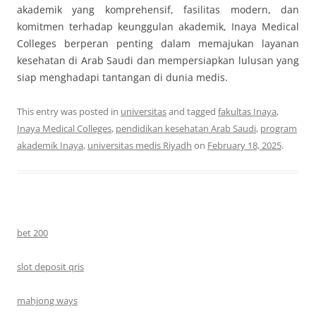
akademik yang komprehensif, fasilitas modern, dan
komitmen terhadap keunggulan akademik, Inaya Medical
Colleges berperan penting dalam memajukan layanan
kesehatan di Arab Saudi dan mempersiapkan lulusan yang
siap menghadapi tantangan di dunia medis.
This entry was posted in
universitas
and tagged
fakultas Inaya
,
Inaya Medical Colleges
,
pendidikan kesehatan Arab Saudi
,
program
akademik Inaya
,
universitas medis Riyadh
on
February 18, 2025
.
bet 200
slot deposit qris
mahjong ways