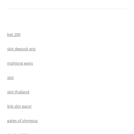
bet 200
slot deposit qris
mahjong ways
slot
slot thailand
link slot gacor
gates of olympus