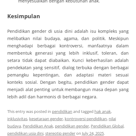
menyesuaikan dengan kebutuhan anak.
Kesimpulan
Pendidikan gender di usia dini adalah isu kompleks yang
melibatkan nilai budaya, agama, dan politik. Meskipun
menghadapi berbagai kontroversi, manfaatnya dalam
membentuk generasi yang lebih inklusif, toleran, dan
setara tidak dapat diabaikan. Kunci keberhasilan adalah
pendekatan yang sensitif, dialog terbuka dengan berbagai
pemangku kepentingan, dan adaptasi materi sesuai
konteks sosial. Dengan begitu, pendidikan gender dapat
menjadi alat penting untuk membangun masa depan yang
lebih adil dan harmonis di berbagai negara.
This entry was posted in
pendidikan
and tagged
hak anak
,
inklusivitas
,
kesetaraan gender
,
kontroversi pendidikan
,
nilai
budaya
,
Pendidikan Anak
,
pendidikan gender
,
Pendidikan Global
,
pendidikan usia dini
,
stereotip gender
on
July 24, 2025
.