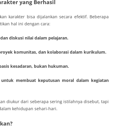
rakter yang Berhasil
an karakter bisa dijalankan secara efektif. Beberapa
ikan hal ini dengan cara:
an diskusi nilai dalam pelajaran.
 proyek komunitas, dan kolaborasi dalam kurikulum.
rbasis kesadaran, bukan hukuman.
a untuk membuat keputusan moral dalam kegiatan
n diukur dari seberapa sering istilahnya disebut, tapi
dalam kehidupan sehari-hari.
rkan?