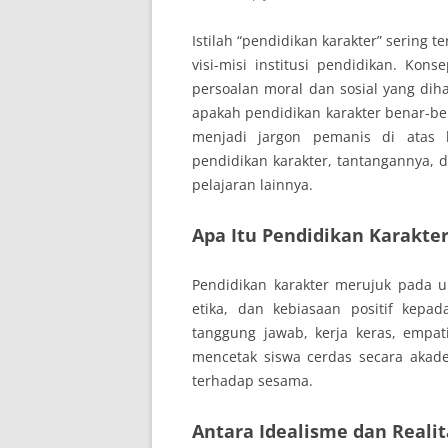
Istilah “pendidikan karakter” sering 
visi-misi institusi pendidikan. Kon
persoalan moral dan sosial yang di
apakah pendidikan karakter benar-ben
menjadi jargon pemanis di atas k
pendidikan karakter, tantangannya, d
pelajaran lainnya.
Apa Itu Pendidikan Karakte
Pendidikan karakter merujuk pada u
etika, dan kebiasaan positif kepada
tanggung jawab, kerja keras, empati
mencetak siswa cerdas secara akadem
terhadap sesama.
Antara Idealisme dan Realit