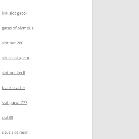
link slot gacor
gates of olympus
slot bet 200
situs slot gacor
slot bet kecil
black scatter
slot gacor 777
slot88
situs slot resmi