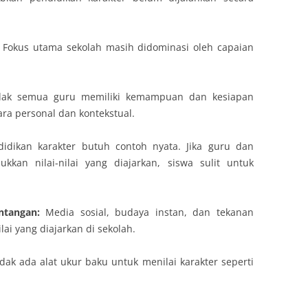
Fokus utama sekolah masih didominasi oleh capaian
ak semua guru memiliki kemampuan dan kesiapan
ra personal dan kontekstual.
idikan karakter butuh contoh nyata. Jika guru dan
kkan nilai-nilai yang diajarkan, siswa sulit untuk
ntangan:
Media sosial, budaya instan, dan tekanan
ai yang diajarkan di sekolah.
dak ada alat ukur baku untuk menilai karakter seperti