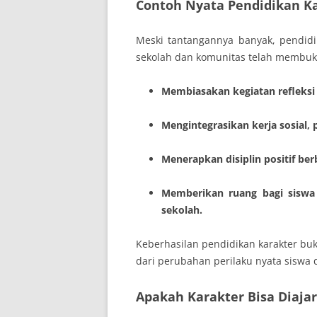
Contoh Nyata Pendidikan Ka
Meski tantangannya banyak, pendidik
sekolah dan komunitas telah membukt
Membiasakan kegiatan refleksi d
Mengintegrasikan kerja sosial,
Menerapkan disiplin positif be
Memberikan ruang bagi sisw
sekolah.
Keberhasilan pendidikan karakter buka
dari perubahan perilaku nyata siswa 
Apakah Karakter Bisa Diaja