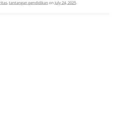
ritas
,
tantangan pendidikan
on
July 24, 2025
.