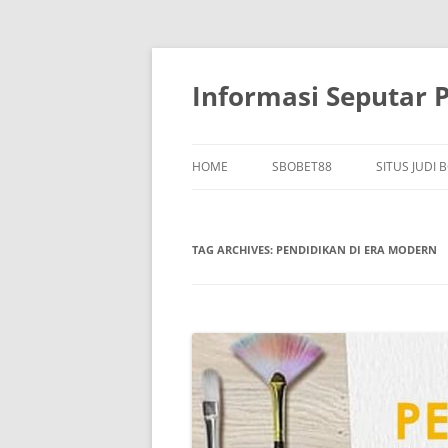
Skip
to
content
Informasi Seputar 
HOME
SBOBET88
SITUS JUDI 
TAG ARCHIVES:
PENDIDIKAN DI ERA MODERN