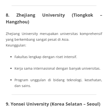
8. Zhejiang University (Tiongkok –
Hangzhou)
Zhejiang University merupakan universitas komprehensif
yang berkembang sangat pesat di Asia.
Keunggulan:
Fakultas lengkap dengan riset intensif.
Kerja sama internasional dengan banyak universitas.
Program unggulan di bidang teknologi, kesehatan,
dan sains.
9. Yonsei University (Korea Selatan – Seoul)