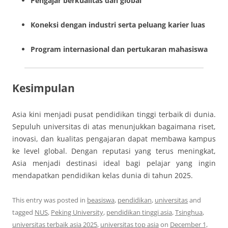
Pengajar berkualitas dan global
Koneksi dengan industri serta peluang karier luas
Program internasional dan pertukaran mahasiswa
Kesimpulan
Asia kini menjadi pusat pendidikan tinggi terbaik di dunia.
Sepuluh universitas di atas menunjukkan bagaimana riset,
inovasi, dan kualitas pengajaran dapat membawa kampus
ke level global. Dengan reputasi yang terus meningkat,
Asia menjadi destinasi ideal bagi pelajar yang ingin
mendapatkan pendidikan kelas dunia di tahun 2025.
This entry was posted in
beasiswa
,
pendidikan
,
universitas
and
tagged
NUS
,
Peking University
,
pendidikan tinggi asia
,
Tsinghua
,
universitas terbaik asia 2025
,
universitas top asia
on
December 1,