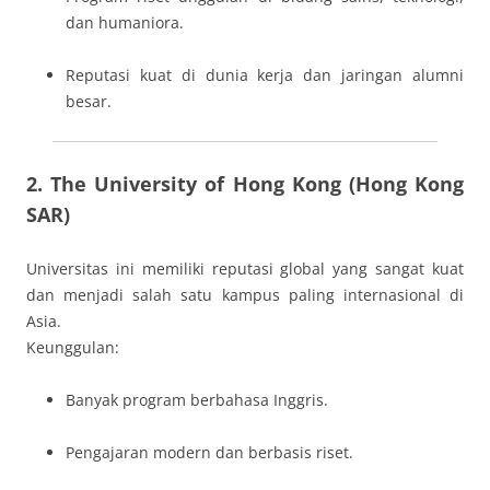
dan humaniora.
Reputasi kuat di dunia kerja dan jaringan alumni
besar.
2. The University of Hong Kong (Hong Kong
SAR)
Universitas ini memiliki reputasi global yang sangat kuat
dan menjadi salah satu kampus paling internasional di
Asia.
Keunggulan:
Banyak program berbahasa Inggris.
Pengajaran modern dan berbasis riset.