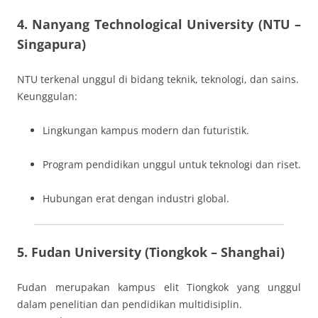
4. Nanyang Technological University (NTU –
Singapura)
NTU terkenal unggul di bidang teknik, teknologi, dan sains.
Keunggulan:
Lingkungan kampus modern dan futuristik.
Program pendidikan unggul untuk teknologi dan riset.
Hubungan erat dengan industri global.
5. Fudan University (Tiongkok – Shanghai)
Fudan merupakan kampus elit Tiongkok yang unggul
dalam penelitian dan pendidikan multidisiplin.