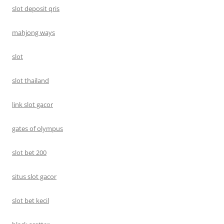
slot deposit qris
mahjong ways
slot
slot thailand
link slot gacor
gates of olympus
slot bet 200
situs slot gacor
slot bet kecil