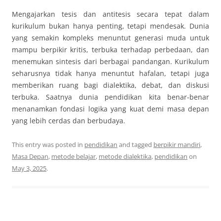
Mengajarkan tesis dan antitesis secara tepat dalam
kurikulum bukan hanya penting, tetapi mendesak. Dunia
yang semakin kompleks menuntut generasi muda untuk
mampu berpikir kritis, terbuka terhadap perbedaan, dan
menemukan sintesis dari berbagai pandangan. Kurikulum
seharusnya tidak hanya menuntut hafalan, tetapi juga
memberikan ruang bagi dialektika, debat, dan diskusi
terbuka. Saatnya dunia pendidikan kita benar-benar
menanamkan fondasi logika yang kuat demi masa depan
yang lebih cerdas dan berbudaya.
This entry was posted in
pendidikan
and tagged
berpikir mandiri
,
Masa Depan
,
metode belajar
,
metode dialektika
,
pendidikan
on
May 3, 2025
.