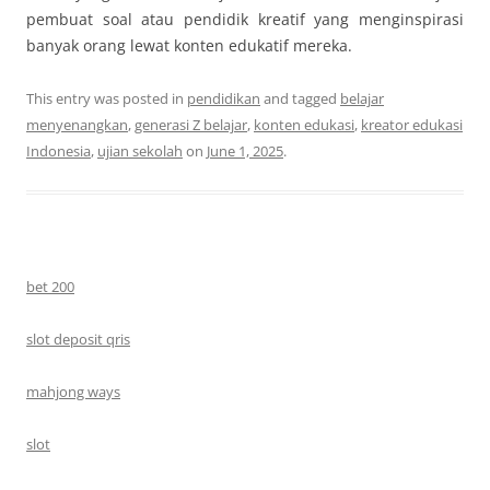
pembuat soal atau pendidik kreatif yang menginspirasi
banyak orang lewat konten edukatif mereka.
This entry was posted in
pendidikan
and tagged
belajar
menyenangkan
,
generasi Z belajar
,
konten edukasi
,
kreator edukasi
Indonesia
,
ujian sekolah
on
June 1, 2025
.
bet 200
slot deposit qris
mahjong ways
slot