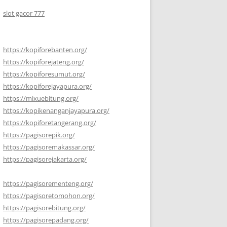
slot gacor 777
https://kopiforebanten.org/
https://kopiforejateng.org/
https://kopiforesumut.org/
https://kopiforejayapura.org/
https://mixuebitung.org/
https://kopikenanganjayapura.org/
https://kopiforetangerang.org/
https://pagisorepik.org/
https://pagisoremakassar.org/
https://pagisorejakarta.org/
https://pagisorementeng.org/
https://pagisoretomohon.org/
https://pagisorebitung.org/
https://pagisorepadang.org/