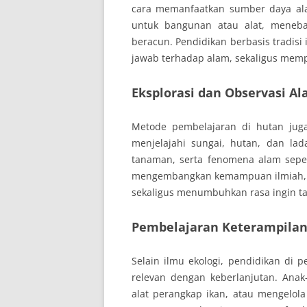
cara memanfaatkan sumber daya ala
untuk bangunan atau alat, meneba
beracun. Pendidikan berbasis tradisi
jawab terhadap alam, sekaligus memp
Eksplorasi dan Observasi A
Metode pembelajaran di hutan juga
menjelajahi sungai, hutan, dan la
tanaman, serta fenomena alam seper
mengembangkan kemampuan ilmiah, s
sekaligus menumbuhkan rasa ingin ta
Pembelajaran Keterampilan
Selain ilmu ekologi, pendidikan di
relevan dengan keberlanjutan. Ana
alat perangkap ikan, atau mengelol