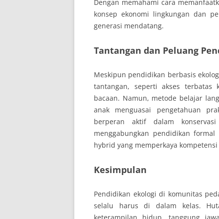
Dengan memahami cara memanfaatkan
konsep ekonomi lingkungan dan pen
generasi mendatang.
Tantangan dan Peluang Pen
Meskipun pendidikan berbasis ekolog
tantangan, seperti akses terbatas 
bacaan. Namun, metode belajar lan
anak menguasai pengetahuan pra
berperan aktif dalam konservasi
menggabungkan pendidikan formal d
hybrid yang memperkaya kompetensi
Kesimpulan
Pendidikan ekologi di komunitas pe
selalu harus di dalam kelas. Hu
keterampilan hidup, tanggung jawa