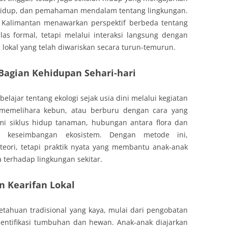
n hidup, dan pemahaman mendalam tentang lingkungan.
 Kalimantan menawarkan perspektif berbeda tentang
las formal, tetapi melalui interaksi langsung dengan
si lokal yang telah diwariskan secara turun-temurun.
 Bagian Kehidupan Sehari-hari
lajar tentang ekologi sejak usia dini melalui kegiatan
 memelihara kebun, atau berburu dengan cara yang
 siklus hidup tanaman, hubungan antara flora dan
a keseimbangan ekosistem. Dengan metode ini,
teori, tetapi praktik nyata yang membantu anak-anak
erhadap lingkungan sekitar.
n Kearifan Lokal
tahuan tradisional yang kaya, mulai dari pengobatan
dentifikasi tumbuhan dan hewan. Anak-anak diajarkan