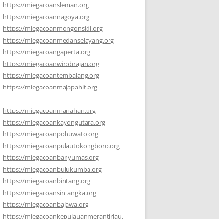
https://miegacoansleman.org
https://miegacoannagoya.org
https://miegacoanmongonsidi.org
https://miegacoanmedanselayang.org
https://miegacoangaperta.org
https://miegacoanwirobrajan.org
https://miegacoantembalang.org
https://miegacoanmajapahit.org
https://miegacoanmanahan.org
https://miegacoankayongutara.org
https://miegacoanpohuwato.org
https://miegacoanpulautokongboro.org
https://miegacoanbanyumas.org
https://miegacoanbulukumba.org
https://miegacoanbintang.org
https://miegacoansintangka.org
https://miegacoanbajawa.org
https://miegacoankepulauanmerantiriau.