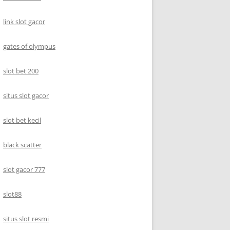
link slot gacor
gates of olympus
slot bet 200
situs slot gacor
slot bet kecil
black scatter
slot gacor 777
slot88
situs slot resmi