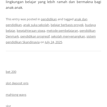
lingkungan belajar yang lebih ramah dan bermakna bagi
anak-anak.
This entry was posted in
pendidikan
and tagged
anak dan
pendidikan
,
anak suka sekolah
,
belajar berbasis proyek
,
budaya
belajar
,
kesejahteraan siswa
,
metode pembelajaran
,
pendidikan
Denmark
,
pendidikan progresif
,
sekolah menyenangkan
,
sistem
pendidikan Skandinavia
on
July 24, 2025
.
bet 200
slot deposit qris
mahjong ways
slot