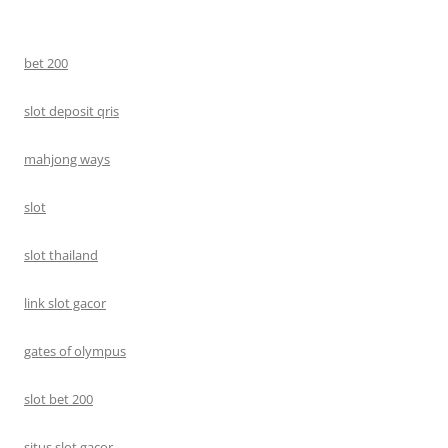
bet 200
slot deposit qris
mahjong ways
slot
slot thailand
link slot gacor
gates of olympus
slot bet 200
situs slot gacor