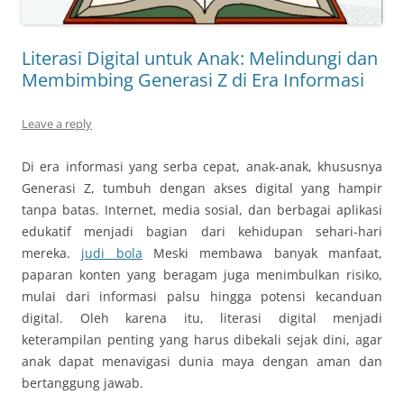
Literasi Digital untuk Anak: Melindungi dan
Membimbing Generasi Z di Era Informasi
Leave a reply
Di era informasi yang serba cepat, anak-anak, khususnya
Generasi Z, tumbuh dengan akses digital yang hampir
tanpa batas. Internet, media sosial, dan berbagai aplikasi
edukatif menjadi bagian dari kehidupan sehari-hari
mereka.
judi bola
Meski membawa banyak manfaat,
paparan konten yang beragam juga menimbulkan risiko,
mulai dari informasi palsu hingga potensi kecanduan
digital. Oleh karena itu, literasi digital menjadi
keterampilan penting yang harus dibekali sejak dini, agar
anak dapat menavigasi dunia maya dengan aman dan
bertanggung jawab.