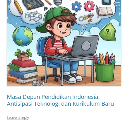
Masa Depan Pendidikan Indonesia:
Antisipasi Teknologi dan Kurikulum Baru
Leave a reply