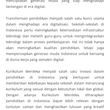
menciptakan generasi muda yang siap menghadapi
tantangan di era digital.
Transformasi pendidikan menjadi salah satu kunci utama
dalam menghadapi era digitalisasi. Sekolah-sekolah di
Indonesia perlu meningkatkan ketersediaan infrastruktur
teknologi dan melatih guru-guru untuk mengintegrasikan
teknologi dalam proses pembelajaran. Hal ini tidak hanya
akan meningkatkan kualitas pendidikan, tetapi juga
mempersiapkan generasi muda Indonesia untuk bersaing
di dunia kerja yang semakin digital.
Kurikulum Merdeka menjadi salah satu inovasi dalam
pendidikan di Indonesia yang bertujuan untuk
memberikan kebebasan kepada sekolah dalam merancang
kurikulum yang sesuai dengan kebutuhan lokal dan global.
Dengan adanya Kurikulum Merdeka, diharapkan
pendidikan di Indonesia dapat lebih relevan dengan
tuntutan zaman dan menghasilkan lulusan yang kreatif