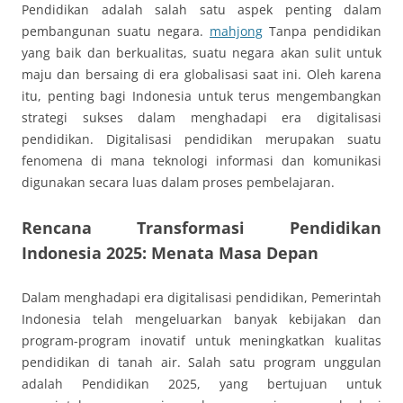
Pendidikan adalah salah satu aspek penting dalam
pembangunan suatu negara.
mahjong
Tanpa pendidikan
yang baik dan berkualitas, suatu negara akan sulit untuk
maju dan bersaing di era globalisasi saat ini. Oleh karena
itu, penting bagi Indonesia untuk terus mengembangkan
strategi sukses dalam menghadapi era digitalisasi
pendidikan. Digitalisasi pendidikan merupakan suatu
fenomena di mana teknologi informasi dan komunikasi
digunakan secara luas dalam proses pembelajaran.
Rencana Transformasi Pendidikan
Indonesia 2025: Menata Masa Depan
Dalam menghadapi era digitalisasi pendidikan, Pemerintah
Indonesia telah mengeluarkan banyak kebijakan dan
program-program inovatif untuk meningkatkan kualitas
pendidikan di tanah air. Salah satu program unggulan
adalah Pendidikan 2025, yang bertujuan untuk