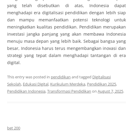
yang telah disebutkan di atas, Indonesia dapat
menghadapi era digitalisasi pendidikan dengan lebih siap
dan mampu memanfaatkan potensi teknologi untuk
meningkatkan kualitas pendidikan. Pendidikan merupakan
investasi jangka panjang yang akan membawa Indonesia
menuju masa depan yang lebih baik. Sebagai bangsa yang
besar, Indonesia harus terus mengembangkan inovasi dan
strategi yang tepat dalam menghadapi tantangan di era
digital.
This entry was posted in
pendidikan
and tagged
Digitalisasi
Sekolah
,
Edukasi Digital
,
Kurikulum Merdeka
,
Pendidikan 2025
,
Pendidikan Indonesia
,
Transformasi Pendidikan
on
August 7, 2025
.
bet 200