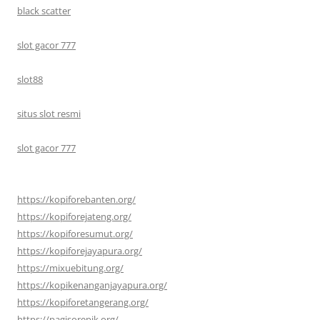
black scatter
slot gacor 777
slot88
situs slot resmi
slot gacor 777
https://kopiforebanten.org/
https://kopiforejateng.org/
https://kopiforesumut.org/
https://kopiforejayapura.org/
https://mixuebitung.org/
https://kopikenanganjayapura.org/
https://kopiforetangerang.org/
https://pagisorepik.org/