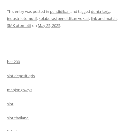
This entry was posted in
pendidikan
and tagged
dunia kerja
,
industri otomotif
,
kolaborasi pendidikan vokasi
,
link and match
,
SMK otomotif
on
May 25, 2025
.
bet 200
slot deposit qris
mahjong ways
slot
slot thailand