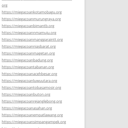
org
https://miegacoankotamobagu.org
https://miegacoanmurungraya.org
https://miegacoanbimantb.org
https://miegacoannmamuju.org
https://miegacoanmanggaraintt.org
https://miegacoanniasbarat.org
https://miegacoanmagetan.org
https://miegacoanbadung.org
https://miegacoantabanan.org
https://miegacoanacehbesar.org
https://miegacoanluwuutara.org
https://miegacoantobasamosir.org
https://miegacoanbuton.org
https://miegacoanrejanglebong.org
https://miegacoanasahan.org
https://miegacoanempatlawang.org
https://miegacoansimpangampek.org