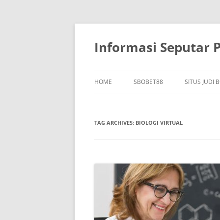
Skip
to
content
Informasi Seputar 
HOME
SBOBET88
SITUS JUDI 
TAG ARCHIVES:
BIOLOGI VIRTUAL