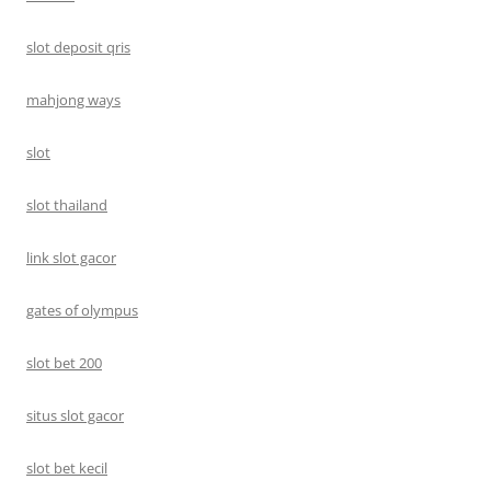
slot deposit qris
mahjong ways
slot
slot thailand
link slot gacor
gates of olympus
slot bet 200
situs slot gacor
slot bet kecil