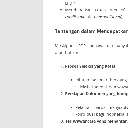
LPDP.
Mendapatkan LoA (Letter of A
conditional
atau
unconditional
).
Tantangan dalam Mendapatkan
Meskipun LPDP menawarkan banyak
diperhatikan:
Proses Seleksi yang Ketat
Ribuan pelamar bersaing
seleksi akademik dan wawa
Persiapan Dokumen yang Komp
Pelamar harus menyiapk
kontribusi bagi Indonesia, 
Tes Wawancara yang Menantan