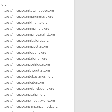
org
https://miegacoankotamobagu.org
https://miegacoanmurungraya.org
https://miegacoanbimantb.org
https://miegacoannmamuju.org
https://miegacoanmanggaraintt.org
https://miegacoanniasbarat.org
https://miegacoanmagetan.org
https://miegacoanbadung.org
https://miegacoantabanan.org
https://miegacoanacehbesar.org
https://miegacoanluwuutara.org
https://miegacoantobasamosir.org
https://miegacoanbuton.org
https://miegacoanrejanglebong.org
https://miegacoanasahan.org
https://miegacoanempatlawang.org
https://miegacoansimpangampek.org