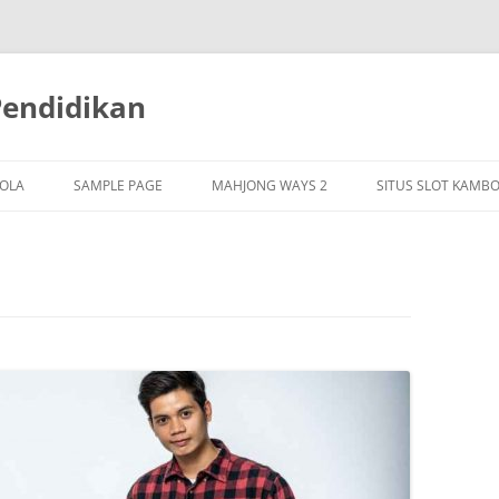
Pendidikan
BOLA
SAMPLE PAGE
MAHJONG WAYS 2
SITUS SLOT KAMBO