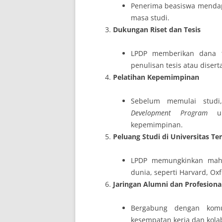
Penerima beasiswa mendap
masa studi.
Dukungan Riset dan Tesis
LPDP memberikan dana ta
penulisan tesis atau diserta
Pelatihan Kepemimpinan
Sebelum memulai studi
Development Program
un
kepemimpinan.
Peluang Studi di Universitas T
LPDP memungkinkan maha
dunia, seperti Harvard, Ox
Jaringan Alumni dan Profesiona
Bergabung dengan kom
kesempatan kerja dan kolab