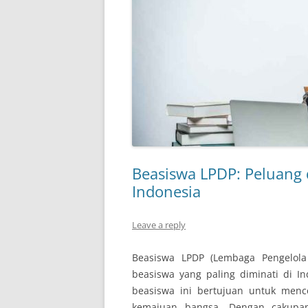
Beasiswa LPDP: Peluang
Indonesia
Leave a reply
Beasiswa LPDP (Lembaga Pengelol
beasiswa yang paling diminati di I
beasiswa ini bertujuan untuk menc
kemajuan bangsa. Dengan cakupan