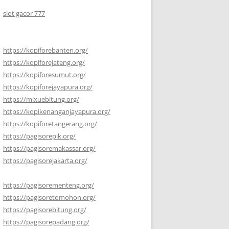
slot gacor 777
https://kopiforebanten.org/
https://kopiforejateng.org/
https://kopiforesumut.org/
https://kopiforejayapura.org/
https://mixuebitung.org/
https://kopikenanganjayapura.org/
https://kopiforetangerang.org/
https://pagisorepik.org/
https://pagisoremakassar.org/
https://pagisorejakarta.org/
https://pagisorementeng.org/
https://pagisoretomohon.org/
https://pagisorebitung.org/
https://pagisorepadang.org/