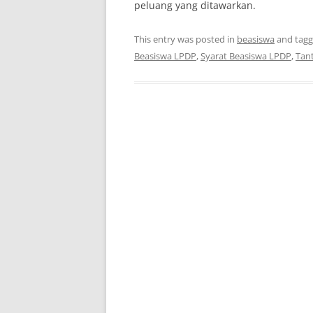
peluang yang ditawarkan.
This entry was posted in
beasiswa
and tag
Beasiswa LPDP
,
Syarat Beasiswa LPDP
,
Tan