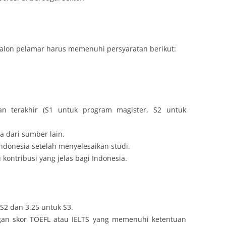
alon pelamar harus memenuhi persyaratan berikut:
an terakhir (S1 untuk program magister, S2 untuk
 dari sumber lain.
ndonesia setelah menyelesaikan studi.
 kontribusi yang jelas bagi Indonesia.
 S2 dan 3.25 untuk S3.
gan skor TOEFL atau IELTS yang memenuhi ketentuan