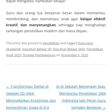
dapat mengatasi hambatan belajar.
Guru dan orang tua berperan besar dalam memantau,
membimbing, dan memotivasi anak agar
belajar efektif,
kreatif, dan menyenangkan
, sehingga siap menghadapi
tantangan pendidikan modern dan masa depan.
This entry was posted in
pendidikan
and tagged
Dukungan
Akademik
,
Kesulitan Belajar SD
,
Kesulitan Belajar SMA
,
Pendidikan
Anak 2025
,
Strategi Pembelajaran
on
November 2, 2025
.
Post
←
Transformasi Digital di
AI di Sekolah Menengah Atas:
navigation
Sekolah SD–SMA:
Membantu Pendidikan SMA
Meningkatkan Kreativitas dan
Indonesia tapi Peran Guru
Kemandirian Siswa di Era
Semakin Bergeser
→