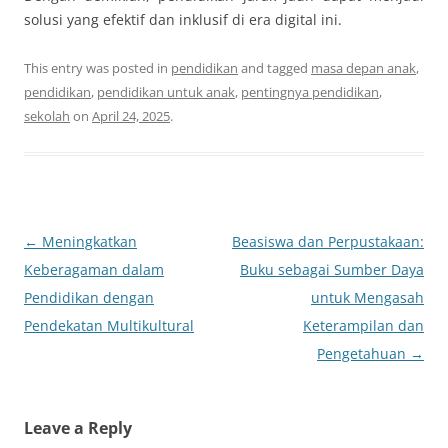
solusi yang efektif dan inklusif di era digital ini.
This entry was posted in
pendidikan
and tagged
masa depan anak
,
pendidikan
,
pendidikan untuk anak
,
pentingnya pendidikan
,
sekolah
on
April 24, 2025
.
Post
←
Meningkatkan
Beasiswa dan Perpustakaan:
navigation
Keberagaman dalam
Buku sebagai Sumber Daya
Pendidikan dengan
untuk Mengasah
Pendekatan Multikultural
Keterampilan dan
Pengetahuan
→
Leave a Reply