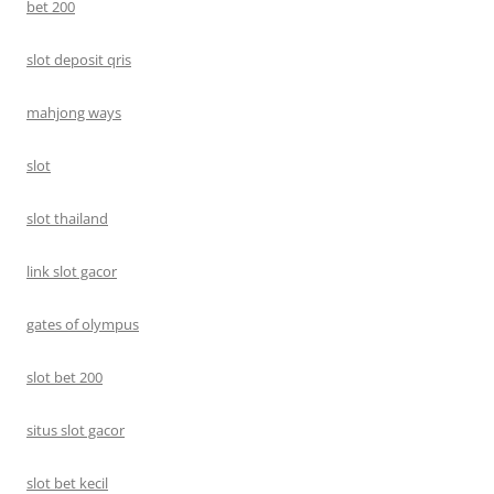
bet 200
slot deposit qris
mahjong ways
slot
slot thailand
link slot gacor
gates of olympus
slot bet 200
situs slot gacor
slot bet kecil