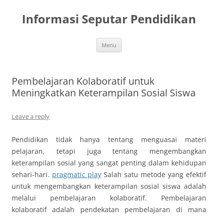
Skip
to
Informasi Seputar Pendidikan
content
Menu
Pembelajaran Kolaboratif untuk
Meningkatkan Keterampilan Sosial Siswa
Leave a reply
Pendidikan tidak hanya tentang menguasai materi
pelajaran, tetapi juga tentang mengembangkan
keterampilan sosial yang sangat penting dalam kehidupan
sehari-hari.
pragmatic play
Salah satu metode yang efektif
untuk mengembangkan keterampilan sosial siswa adalah
melalui pembelajaran kolaboratif. Pembelajaran
kolaboratif adalah pendekatan pembelajaran di mana