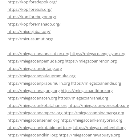
https://kopiforedepok.org/
https://kopiforebali.org/
https://kopiforebogor.org/
https://kopiforemanado.org/
https://mixuejabar.org/
https://mixuesumut.org/
https://miegacoanahnasution.org
https://miegacoangejayan.org
https://miegacoanpemuda.org
https://miegacoanrenon.org
https://miegacoansintang.org
https://miegacoanpulaupramuka.org
https://miegacoanprabumulih.org
https://miegacoanende.org
https://miegacoanagung.org
https://miegacoantidore.org
https://miegacoanaceh.org
https://miegacoanranai.org
https://miegacoankotatahan.org
https://miegacoanwonosobo.org
https://miegacoanampera.org
https://miegacoanbinamarga.org
https://miegacoansenen.org
https://miegacoankemayoran.org
https://miegacoankotabimantb.org
https://miegacoanbenhil.org
https://miegacoancikini.org
https://miegacoanrawabuaya.org