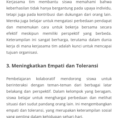
Kerjasama tim membantu siswa memahami bahwa
keberhasilan tidak hanya bergantung pada upaya individu,
tetapi juga pada kontribusi dan dukungan dari orang lain.
Mereka juga belajar untuk mengatasi perbedaan pendapat
dan menemukan cara untuk bekerja bersama secara
efektif meskipun memiliki perspektif yang berbeda.
Keterampilan ini sangat berharga, terutama dalam dunia
kerja di mana kerjasama tim adalah kunci untuk mencapai
tujuan organisasi.
3. Meningkatkan Empati dan Toleransi
Pembelajaran kolaboratif mendorong siswa untuk
berinteraksi dengan teman-teman dari berbagai latar
belakang dan perspektif. Dalam kelompok yang beragam,
siswa belajar untuk menghargai perbedaan dan melihat
situasi dari sudut pandang orang lain. Ini mengembangkan
empati dan toleransi, yang merupakan keterampilan sosial
yang penting dalam kehidupan sehari-hari.