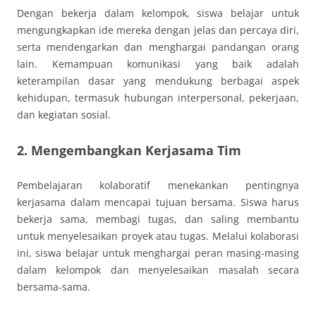
Dengan bekerja dalam kelompok, siswa belajar untuk
mengungkapkan ide mereka dengan jelas dan percaya diri,
serta mendengarkan dan menghargai pandangan orang
lain. Kemampuan komunikasi yang baik adalah
keterampilan dasar yang mendukung berbagai aspek
kehidupan, termasuk hubungan interpersonal, pekerjaan,
dan kegiatan sosial.
2. Mengembangkan Kerjasama Tim
Pembelajaran kolaboratif menekankan pentingnya
kerjasama dalam mencapai tujuan bersama. Siswa harus
bekerja sama, membagi tugas, dan saling membantu
untuk menyelesaikan proyek atau tugas. Melalui kolaborasi
ini, siswa belajar untuk menghargai peran masing-masing
dalam kelompok dan menyelesaikan masalah secara
bersama-sama.