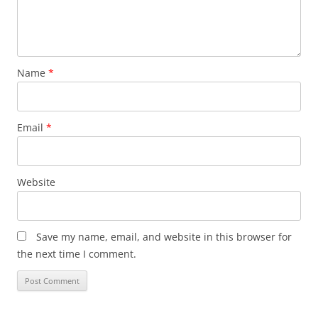
Name
*
Email
*
Website
Save my name, email, and website in this browser for
the next time I comment.