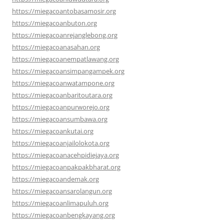
https://miegacoantobasamosir.org
https://miegacoanbuton.org
https://miegacoanrejanglebong.org
https://miegacoanasahan.org
https://miegacoanempatlawang.org
https://miegacoansimpangampek.org
https://miegacoanwatampone.org
https://miegacoanbaritoutara.org
https://miegacoanpurworejo.org
https://miegacoansumbawa.org
https://miegacoankutai.org
https://miegacoanjailolokota.org
https://miegacoanacehpidiejaya.org
https://miegacoanpakpakbharat.org
https://miegacoandemak.org
https://miegacoansarolangun.org
https://miegacoanlimapuluh.org
https://miegacoanbengkayang.org