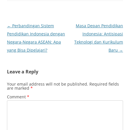
Post
←
Perbandingan Sistem
Masa Depan Pendidikan
navigation
Pendidikan Indonesia dengan
Indonesia: Antisipasi
Negara-Negara ASEAN: Apa
Teknologi dan Kurikulum
yang Bisa Dipelajari?
Baru
→
Leave a Reply
Your email address will not be published.
Required fields
are marked
*
Comment
*