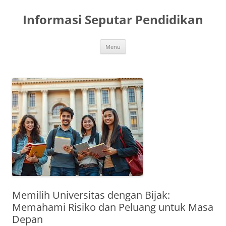
Skip
to
Informasi Seputar Pendidikan
content
Menu
Memilih Universitas dengan Bijak:
Memahami Risiko dan Peluang untuk Masa
Depan