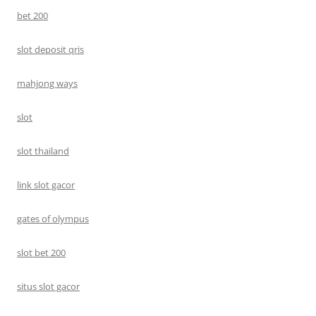
bet 200
slot deposit qris
mahjong ways
slot
slot thailand
link slot gacor
gates of olympus
slot bet 200
situs slot gacor