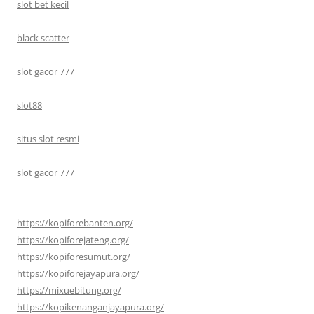
slot bet kecil
black scatter
slot gacor 777
slot88
situs slot resmi
slot gacor 777
https://kopiforebanten.org/
https://kopiforejateng.org/
https://kopiforesumut.org/
https://kopiforejayapura.org/
https://mixuebitung.org/
https://kopikenanganjayapura.org/