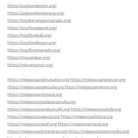
https://pagisorebogor.org/
https://pagisoretangerang.org/
https://kopikenanganmanado.org/
https://kopiforedepok.org/
https://kopiforebali.org/
https://kopiforebogor.org/
https://kopiforemanado.org/
https://mixuejabar.org/
https://mixuesumut.org/
https://miegacoanahnasution.org
https://miegacoangejayan.org
https://miegacoanpemuda.org
https://miegacoanrenon.org
https://miegacoansintang.org
https://miegacoanpulaupramuka.org
https://miegacoanprabumulih.org
https://miegacoanende.org
https://miegacoanagung.org
https://miegacoantidore.org
https://miegacoanaceh.org
https://miegacoanranai.org
https://miegacoankotatahan.org
https://miegacoanwonosobo.org