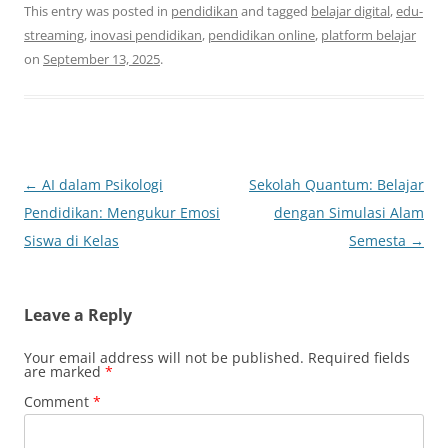
This entry was posted in
pendidikan
and tagged
belajar digital
,
edu-
streaming
,
inovasi pendidikan
,
pendidikan online
,
platform belajar
on
September 13, 2025
.
Post
←
AI dalam Psikologi
Sekolah Quantum: Belajar
navigation
Pendidikan: Mengukur Emosi
dengan Simulasi Alam
Siswa di Kelas
Semesta
→
Leave a Reply
Your email address will not be published.
Required fields
are marked
*
Comment
*