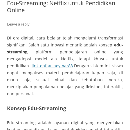
Edu-Streaming: Netflix untuk Pendidikan
Online
Leave a reply
Di era digital, cara belajar telah mengalami transformasi
signifikan. Salah satu inovasi menarik adalah konsep
edu-
streaming
, platform pembelajaran online yang
mengadopsi model ala Netflix, tetapi khusus untuk
pendidikan.
link daftar neymar88
Dengan sistem ini, siswa
dapat mengakses materi pembelajaran kapan saja, di
mana saja, sesuai minat dan kebutuhan mereka,
menciptakan pengalaman belajar yang fleksibel, interaktif,
dan personal.
Konsep Edu-Streaming
Edu-streaming adalah layanan digital yang menyediakan
konten pendidikan dalam bentuk video, modul interaktif,