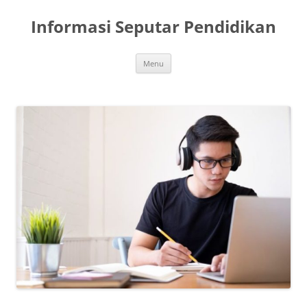
Skip
to
Informasi Seputar Pendidikan
content
Menu