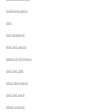
mahjong ways
slot
slot thailand
link slot gacor
gates of olympus
slot bet 200
situs slot gacor
slot bet kecil
black scatter